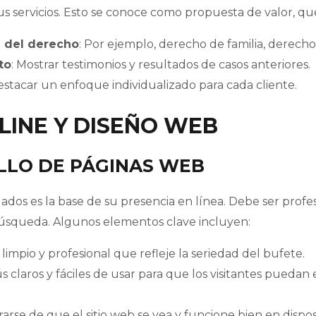
us servicios. Esto se conoce como propuesta de valor, qu
a del derecho
: Por ejemplo, derecho de familia, derecho
to
: Mostrar testimonios y resultados de casos anteriores.
estacar un enfoque individualizado para cada cliente.
NLINE Y DISEÑO WEB
LLO DE PÁGINAS WEB
dos es la base de su presencia en línea. Debe ser profesi
búsqueda. Algunos elementos clave incluyen:
 limpio y profesional que refleje la seriedad del bufete.
s claros y fáciles de usar para que los visitantes puedan
rarse de que el sitio web se vea y funcione bien en disposi